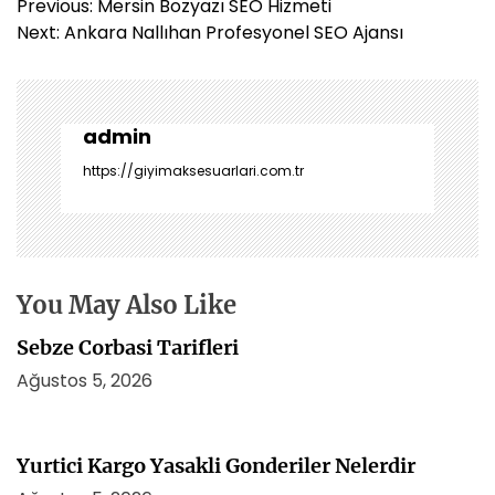
Y
Previous:
Mersin Bozyazı SEO Hizmeti
a
Next:
Ankara Nallıhan Profesyonel SEO Ajansı
z
ı
g
e
admin
z
https://giyimaksesuarlari.com.tr
i
n
m
e
s
You May Also Like
i
Sebze Corbasi Tarifleri
Ağustos 5, 2026
Yurtici Kargo Yasakli Gonderiler Nelerdir