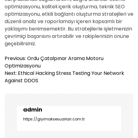
optimizasyonu, kaliteli içerik oluşturma, teknik SEO
optimizasyonu, etkili bağlantı oluşturma stratejileri ve
düzenli analiz ve raporlamayı içeren kapsamlı bir
yaklaşımı benimsemektir. Bu stratejilerle işletmenizin
çevrimiçi başarısını artırabilir ve rakiplerinizin önüne
geçebilirsiniz.
Y
Previous:
Ordu Çatalpınar Arama Motoru
a
Optimizasyonu
z
Next:
Ethical Hacking Stress Testing Your Network
ı
Against DDOS
g
e
z
i
admin
n
https://giyimaksesuarlari.com.tr
m
e