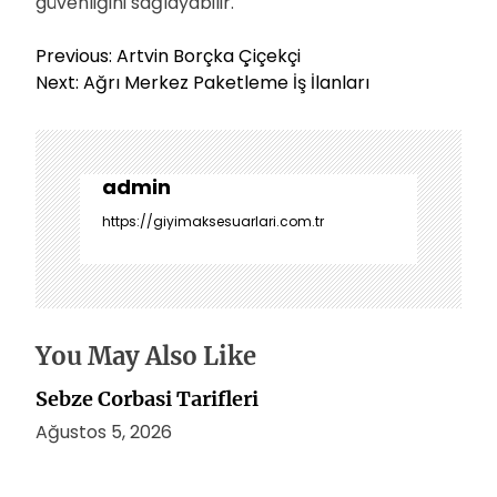
güvenliğini sağlayabilir.
Y
Previous:
Artvin Borçka Çiçekçi
a
Next:
Ağrı Merkez Paketleme İş İlanları
z
ı
g
e
admin
z
https://giyimaksesuarlari.com.tr
i
n
m
e
s
You May Also Like
i
Sebze Corbasi Tarifleri
Ağustos 5, 2026