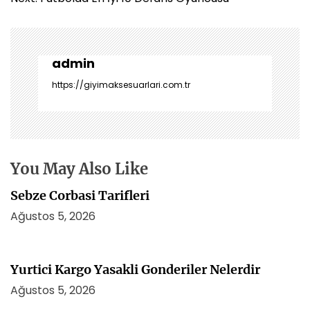
ı
g
e
z
admin
i
https://giyimaksesuarlari.com.tr
n
m
e
s
i
You May Also Like
Sebze Corbasi Tarifleri
Ağustos 5, 2026
Yurtici Kargo Yasakli Gonderiler Nelerdir
Ağustos 5, 2026