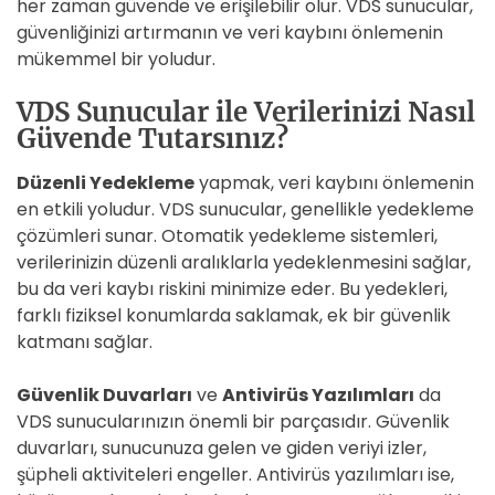
her zaman güvende ve erişilebilir olur. VDS sunucular,
güvenliğinizi artırmanın ve veri kaybını önlemenin
mükemmel bir yoludur.
VDS Sunucular ile Verilerinizi Nasıl
Güvende Tutarsınız?
Düzenli Yedekleme
yapmak, veri kaybını önlemenin
en etkili yoludur. VDS sunucular, genellikle yedekleme
çözümleri sunar. Otomatik yedekleme sistemleri,
verilerinizin düzenli aralıklarla yedeklenmesini sağlar,
bu da veri kaybı riskini minimize eder. Bu yedekleri,
farklı fiziksel konumlarda saklamak, ek bir güvenlik
katmanı sağlar.
Güvenlik Duvarları
ve
Antivirüs Yazılımları
da
VDS sunucularınızın önemli bir parçasıdır. Güvenlik
duvarları, sunucunuza gelen ve giden veriyi izler,
şüpheli aktiviteleri engeller. Antivirüs yazılımları ise,