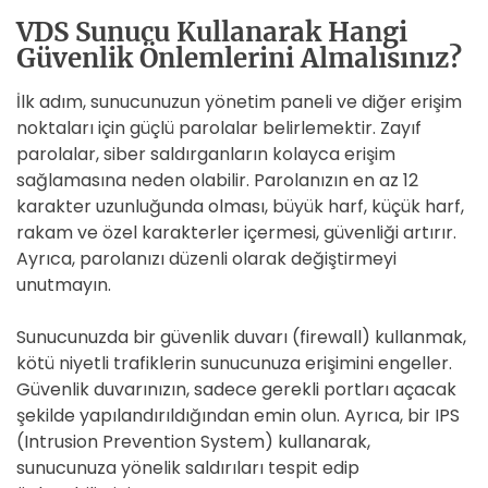
VDS Sunucu Kullanarak Hangi
Güvenlik Önlemlerini Almalısınız?
İlk adım, sunucunuzun yönetim paneli ve diğer erişim
noktaları için güçlü parolalar belirlemektir. Zayıf
parolalar, siber saldırganların kolayca erişim
sağlamasına neden olabilir. Parolanızın en az 12
karakter uzunluğunda olması, büyük harf, küçük harf,
rakam ve özel karakterler içermesi, güvenliği artırır.
Ayrıca, parolanızı düzenli olarak değiştirmeyi
unutmayın.
Sunucunuzda bir güvenlik duvarı (firewall) kullanmak,
kötü niyetli trafiklerin sunucunuza erişimini engeller.
Güvenlik duvarınızın, sadece gerekli portları açacak
şekilde yapılandırıldığından emin olun. Ayrıca, bir IPS
(Intrusion Prevention System) kullanarak,
sunucunuza yönelik saldırıları tespit edip