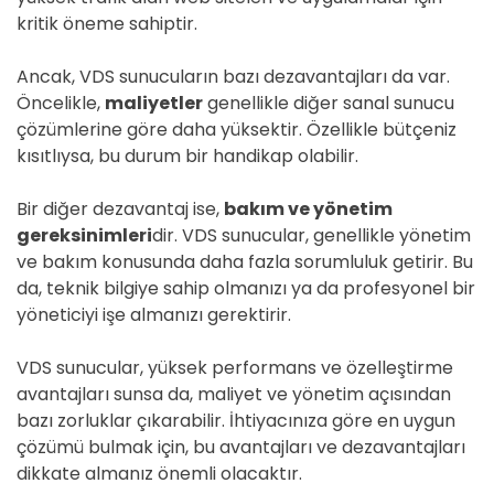
kritik öneme sahiptir.
Ancak, VDS sunucuların bazı dezavantajları da var.
Öncelikle,
maliyetler
genellikle diğer sanal sunucu
çözümlerine göre daha yüksektir. Özellikle bütçeniz
kısıtlıysa, bu durum bir handikap olabilir.
Bir diğer dezavantaj ise,
bakım ve yönetim
gereksinimleri
dir. VDS sunucular, genellikle yönetim
ve bakım konusunda daha fazla sorumluluk getirir. Bu
da, teknik bilgiye sahip olmanızı ya da profesyonel bir
yöneticiyi işe almanızı gerektirir.
VDS sunucular, yüksek performans ve özelleştirme
avantajları sunsa da, maliyet ve yönetim açısından
bazı zorluklar çıkarabilir. İhtiyacınıza göre en uygun
çözümü bulmak için, bu avantajları ve dezavantajları
dikkate almanız önemli olacaktır.