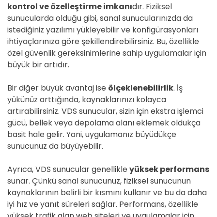
kontrol ve özelleştirme imkanı
dır. Fiziksel
sunucularda olduğu gibi, sanal sunucularınızda da
istediğiniz yazılımı yükleyebilir ve konfigürasyonları
ihtiyaçlarınıza göre şekillendirebilirsiniz. Bu, özellikle
özel güvenlik gereksinimlerine sahip uygulamalar için
büyük bir artıdır.
Bir diğer büyük avantaj ise
ölçeklenebilirlik
. İş
yükünüz arttığında, kaynaklarınızı kolayca
artırabilirsiniz. VDS sunucular, sizin için ekstra işlemci
gücü, bellek veya depolama alanı eklemek oldukça
basit hale gelir. Yani, uygulamanız büyüdükçe
sunucunuz da büyüyebilir.
Ayrıca, VDS sunucular genellikle
yüksek performans
sunar. Çünkü sanal sunucunuz, fiziksel sunucunun
kaynaklarının belirli bir kısmını kullanır ve bu da daha
iyi hız ve yanıt süreleri sağlar. Performans, özellikle
yüksek trafik alan web siteleri ve uygulamalar için