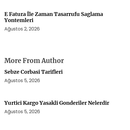
E Fatura İle Zaman Tasarrufu Saglama
Yontemleri
Ağustos 2, 2026
More From Author
Sebze Corbasi Tarifleri
Ağustos 5, 2026
Yurtici Kargo Yasakli Gonderiler Nelerdir
Ağustos 5, 2026