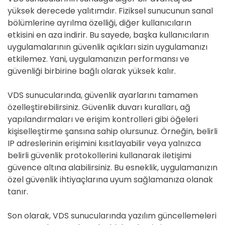
yüksek derecede yalıtımdır. Fiziksel sunucunun sanal
bölümlerine ayrılma özelliği, diğer kullanıcıların
etkisini en aza indirir. Bu sayede, başka kullanıcıların
uygulamalarının güvenlik açıkları sizin uygulamanızı
etkilemez. Yani, uygulamanızın performansı ve
güvenliği birbirine bağlı olarak yüksek kalır.
VDS sunucularında, güvenlik ayarlarını tamamen
özelleştirebilirsiniz. Güvenlik duvarı kuralları, ağ
yapılandırmaları ve erişim kontrolleri gibi öğeleri
kişiselleştirme şansına sahip olursunuz. Örneğin, belirli
IP adreslerinin erişimini kısıtlayabilir veya yalnızca
belirli güvenlik protokollerini kullanarak iletişimi
güvence altına alabilirsiniz. Bu esneklik, uygulamanızın
özel güvenlik ihtiyaçlarına uyum sağlamanıza olanak
tanır.
Son olarak, VDS sunucularında yazılım güncellemeleri