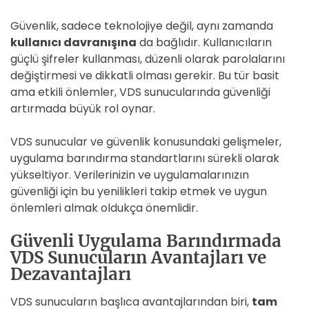
Güvenlik, sadece teknolojiye değil, aynı zamanda
kullanıcı davranışına
da bağlıdır. Kullanıcıların
güçlü şifreler kullanması, düzenli olarak parolalarını
değiştirmesi ve dikkatli olması gerekir. Bu tür basit
ama etkili önlemler, VDS sunucularında güvenliği
artırmada büyük rol oynar.
VDS sunucular ve güvenlik konusundaki gelişmeler,
uygulama barındırma standartlarını sürekli olarak
yükseltiyor. Verilerinizin ve uygulamalarınızın
güvenliği için bu yenilikleri takip etmek ve uygun
önlemleri almak oldukça önemlidir.
Güvenli Uygulama Barındırmada
VDS Sunucuların Avantajları ve
Dezavantajları
VDS sunucuların başlıca avantajlarından biri,
tam