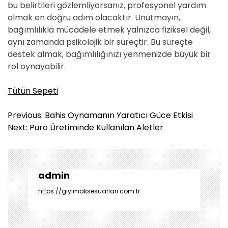
bu belirtileri gözlemliyorsanız, profesyonel yardım
almak en doğru adım olacaktır. Unutmayın,
bağımlılıkla mücadele etmek yalnızca fiziksel değil,
aynı zamanda psikolojik bir süreçtir. Bu süreçte
destek almak, bağımlılığınızı yenmenizde büyük bir
rol oynayabilir.
Tütün Sepeti
Y
Previous:
Bahis Oynamanın Yaratıcı Güce Etkisi
a
Next:
Puro Üretiminde Kullanılan Aletler
z
ı
g
e
admin
z
https://giyimaksesuarlari.com.tr
i
n
m