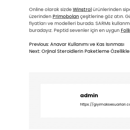
Online olarak sizde
Winstrol
ürünlerinden sip
üzerinden
Primobolan
çeşitlerine göz atın. G
fiyatları ve modelleri burada. SARMs kullanma
buradayız. Peptid sevenler için en uygun
Foll
Y
Previous:
Anavar Kullanımı ve Kas Isınması
a
Next:
Orjinal Steroidlerin Paketleme Özellikle
z
ı
g
e
z
i
admin
n
https://giyimaksesuarlari.c
m
e
s
i