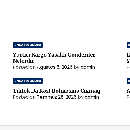
UNCATEGORIZED
Yurtici Kargo Yasakli Gonderiler
E
Nelerdir
Y
Posted on
Ağustos 5, 2026
by
admin
P
UNCATEGORIZED
Tiktok Da Kəsf Bolməsinə Cixmaq
A
Posted on
Temmuz 28, 2026
by
admin
P