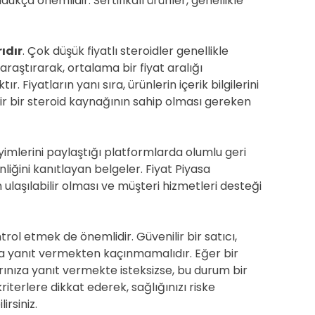
ukça önemlidir. Sertifikalı ürünler, genellikle
ıdır
. Çok düşük fiyatlı steroidler genellikle
ı araştırarak, ortalama bir fiyat aralığı
r. Fiyatların yanı sıra, ürünlerin içerik bilgilerini
ilir bir steroid kaynağının sahip olması gereken
yimlerini paylaştığı platformlarda olumlu geri
nliğini kanıtlayan belgeler. Fiyat Piyasa
n ulaşılabilir olması ve müşteri hizmetleri desteği
rol etmek de önemlidir. Güvenilir bir satıcı,
nıza yanıt vermekten kaçınmamalıdır. Eğer bir
ularınıza yanıt vermekte isteksizse, bu durum bir
 kriterlere dikkat ederek, sağlığınızı riske
irsiniz.