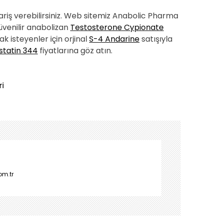
ariş verebilirsiniz. Web sitemiz Anabolic Pharma
üvenilir anabolizan
Testosterone Cypionate
k isteyenler için orjinal
S-4 Andarine
satışıyla
istatin 344
fiyatlarına göz atın.
ri
om.tr