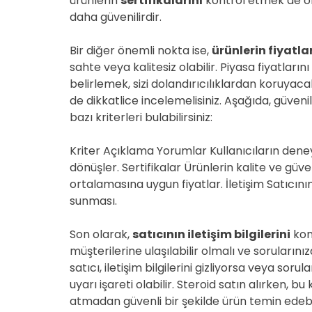
ürünlerin
sertifikalarını
kontrol etmek de old
daha güvenilirdir.
Bir diğer önemli nokta ise,
ürünlerin fiyatlar
sahte veya kalitesiz olabilir. Piyasa fiyatların
belirlemek, sizi dolandırıcılıklardan koruyacaktı
de dikkatlice incelemelisiniz. Aşağıda, güven
bazı kriterleri bulabilirsiniz:
Kriter Açıklama Yorumlar Kullanıcıların dene
dönüşler. Sertifikalar Ürünlerin kalite ve güve
ortalamasına uygun fiyatlar. İletişim Satıcını
sunması.
Son olarak,
satıcının iletişim bilgilerini
kont
müşterilerine ulaşılabilir olmalı ve soruları
satıcı, iletişim bilgilerini gizliyorsa veya sor
uyarı işareti olabilir. Steroid satın alırken, bu
atmadan güvenli bir şekilde ürün temin edebil