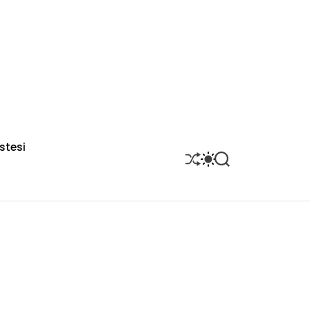
stesi
S
S
S
H
W
E
U
I
A
F
T
R
F
C
C
L
H
H
E
C
O
L
O
R
M
O