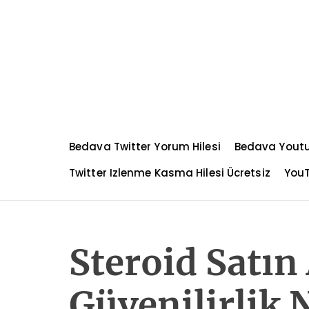
S
k
i
p
t
o
c
o
n
Bedava Twitter Yorum Hilesi
Bedava Yout
t
e
Twitter Izlenme Kasma Hilesi Ücretsiz
YouT
n
t
Steroid Satın
Güvenilirlik 