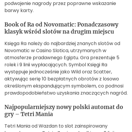
podwojenie nagrody przez poprawne wskazanie
barwy karty.
Book of Ra od Novomatic: Ponadczasowy
klasyk wśród slotów na drugim miejscu
Księga Ra należy do najbardziej znanych slotów od
Novomatic w Casino Slotica, utrzymanych w
atmosferze pradawnego Egiptu. Gra prezentuje 5
rolek i 9 linii wypłacających. Symbol Księgi Ra
występuje jednocześnie jako Wild oraz Scatter,
aktywując serię 10 bezpłatnych obrotów z losowo
określonym ekspandującym symbolem, co podnosi
prawdopodobieństwo uzyskania znaczących nagród.
Najpopularniejszy nowy polski automat do
gry – Tetri Mania
Tetri Mania od Wazdan to slot zainspirowany