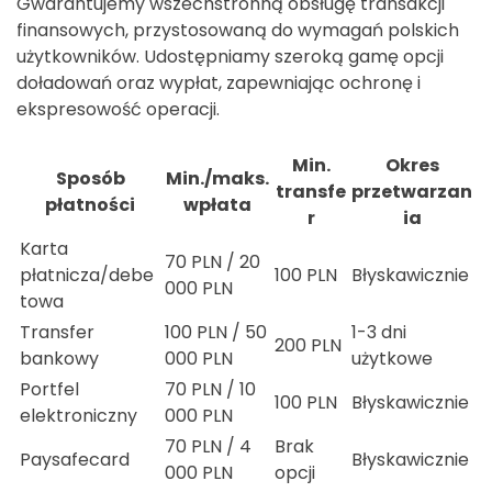
Gwarantujemy wszechstronną obsługę transakcji
finansowych, przystosowaną do wymagań polskich
użytkowników. Udostępniamy szeroką gamę opcji
doładowań oraz wypłat, zapewniając ochronę i
ekspresowość operacji.
Min.
Okres
Sposób
Min./maks.
transfe
przetwarzan
płatności
wpłata
r
ia
Karta
70 PLN / 20
płatnicza/debe
100 PLN
Błyskawicznie
000 PLN
towa
Transfer
100 PLN / 50
1-3 dni
200 PLN
bankowy
000 PLN
użytkowe
Portfel
70 PLN / 10
100 PLN
Błyskawicznie
elektroniczny
000 PLN
70 PLN / 4
Brak
Paysafecard
Błyskawicznie
000 PLN
opcji