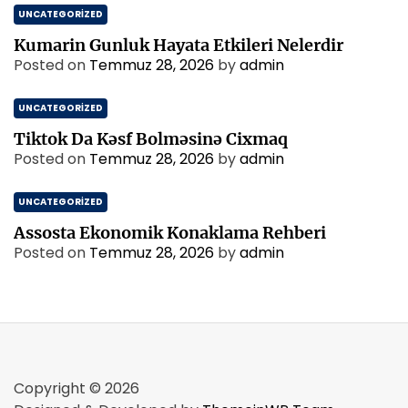
UNCATEGORIZED
Kumarin Gunluk Hayata Etkileri Nelerdir
Posted on
Temmuz 28, 2026
by
admin
UNCATEGORIZED
Tiktok Da Kəsf Bolməsinə Cixmaq
Posted on
Temmuz 28, 2026
by
admin
UNCATEGORIZED
Assosta Ekonomik Konaklama Rehberi
Posted on
Temmuz 28, 2026
by
admin
Copyright © 2026