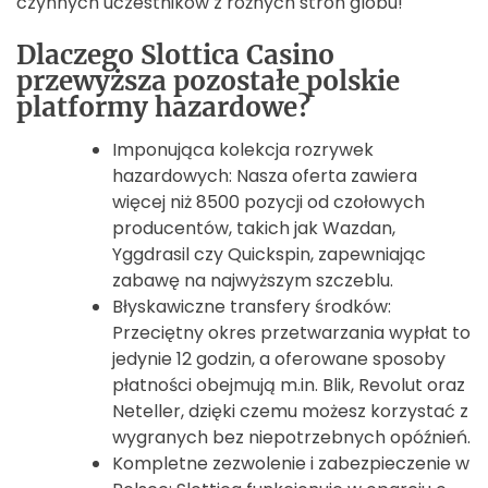
czynnych uczestników z różnych stron globu!
Dlaczego Slottica Casino
przewyższa pozostałe polskie
platformy hazardowe?
Imponująca kolekcja rozrywek
hazardowych: Nasza oferta zawiera
więcej niż 8500 pozycji od czołowych
producentów, takich jak Wazdan,
Yggdrasil czy Quickspin, zapewniając
zabawę na najwyższym szczeblu.
Błyskawiczne transfery środków:
Przeciętny okres przetwarzania wypłat to
jedynie 12 godzin, a oferowane sposoby
płatności obejmują m.in. Blik, Revolut oraz
Neteller, dzięki czemu możesz korzystać z
wygranych bez niepotrzebnych opóźnień.
Kompletne zezwolenie i zabezpieczenie w