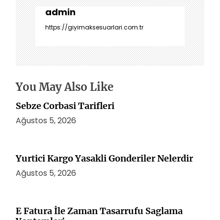
g
e
admin
z
https://giyimaksesuarlari.com.tr
i
n
m
e
s
You May Also Like
i
Sebze Corbasi Tarifleri
Ağustos 5, 2026
Yurtici Kargo Yasakli Gonderiler Nelerdir
Ağustos 5, 2026
E Fatura İle Zaman Tasarrufu Saglama