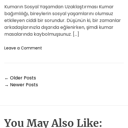
s
s
i
s
s
s
Kumarın Sosyal Yaşamdan Uzaklaştırması Kumar
w
n
t
t
t
u
bağımlılığı, bireylerin sosyal yaşamlarını olumsuz
e
r
A
D
C
etkileyen ciddi bir sorundur. Düşünün ki, bir zamanlar
d
d
u
a
o
arkadaşlarınızla dışarıda eğlenirken, şimdi kumar
i
t
t
m
masalarında kaybolmuşsunuz. […]
g
h
e
m
k
o
e
o
Leave a Comment
e
r
n
n
i
K
t
t
u
e
m
n
Y
a
←
Older Posts
V
a
r
→
Newer Posts
o
i
z
m
n
ı
S
S
c
g
o
h
e
s
i
z
y
You May Also Like:
f
i
a
f