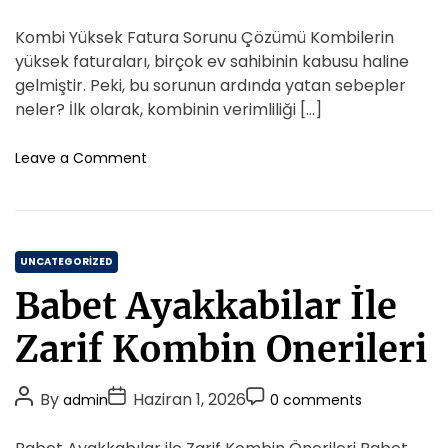
o
o
o
i
s
s
s
s
Kombi Yüksek Fatura Sorunu Çözümü Kombilerin
u
e
t
t
t
m
yüksek faturaları, birçok ev sahibinin kabusu haline
s
A
D
S
C
gelmiştir. Peki, bu sorunun ardında yatan sebepler
u
u
a
o
neler? İlk olarak, kombinin verimliliği […]
r
t
t
m
e
h
e
m
o
Leave a Comment
c
o
n
e
i
K
r
n
n
o
t
d
m
e
C
b
UNCATEGORIZED
K
i
a
a
Babet Ayakkabilar İle
Y
t
t
u
e
M
Zarif Kombin Onerileri
k
a
g
s
l
o
e
P
P
i
P
By
Haziran 1, 2026
admin
0 comments
r
k
k
o
o
o
i
F
l
s
s
s