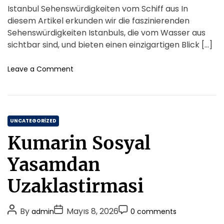
s
o
s
s
s
Istanbul Sehenswürdigkeiten vom Schiff aus In
n
n
t
t
t
s
diesem Artikel erkunden wir die faszinierenden
e
f
A
D
C
Sehenswürdigkeiten Istanbuls, die vom Wasser aus
e
u
a
o
sichtbar sind, und bieten einen einzigartigen Blick […]
r
t
t
m
T
h
e
m
o
Leave a Comment
o
o
n
e
p
İ
r
n
F
s
t
e
t
a
C
a
UNCATEGORIZED
t
n
a
u
Kumarin Sosyal
b
t
r
u
e
e
Yasamdan
l
s
g
S
E
o
Uzaklastirmasi
e
x
r
h
p
i
e
l
P
P
P
By
Mayıs 8, 2026
admin
0 comments
n
e
a
o
o
o