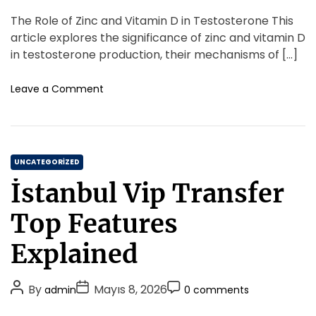
o
o
o
r
i
s
s
s
s
The Role of Zinc and Vitamin D in Testosterone This
L
d
t
t
t
i
article explores the significance of zinc and vitamin D
e
m
A
D
C
in testosterone production, their mechanisms of […]
i
u
a
o
t
t
t
m
o
Leave a Comment
e
h
e
n
m
d
T
o
e
U
h
r
n
z
e
t
u
C
R
UNCATEGORIZED
n
o
a
Y
İstanbul Vip Transfer
l
t
o
e
e
l
Top Features
O
P
g
f
e
o
Explained
Z
r
r
i
f
i
n
P
P
P
o
By
Mayıs 8, 2026
admin
0 comments
c
e
r
o
o
o
A
s