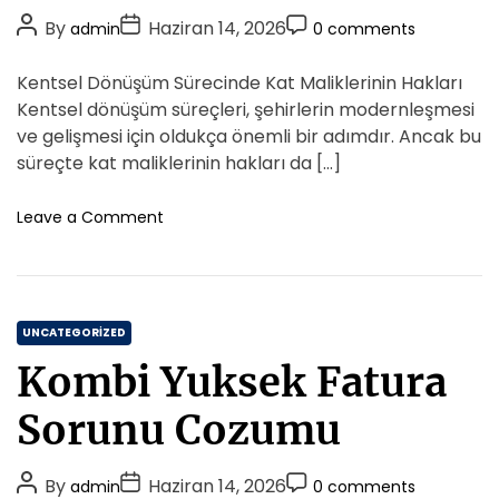
i
P
P
P
By
Haziran 14, 2026
admin
0 comments
e
o
o
o
s
s
s
s
Kentsel Dönüşüm Sürecinde Kat Maliklerinin Hakları
t
t
t
Kentsel dönüşüm süreçleri, şehirlerin modernleşmesi
A
D
C
ve gelişmesi için oldukça önemli bir adımdır. Ancak bu
u
a
o
süreçte kat maliklerinin hakları da […]
t
t
m
h
e
m
o
Leave a Comment
o
n
e
K
r
n
e
t
n
C
t
UNCATEGORIZED
s
a
Kombi Yuksek Fatura
e
t
l
e
Sorunu Cozumu
D
g
o
o
n
P
P
P
By
Haziran 14, 2026
admin
0 comments
r
u