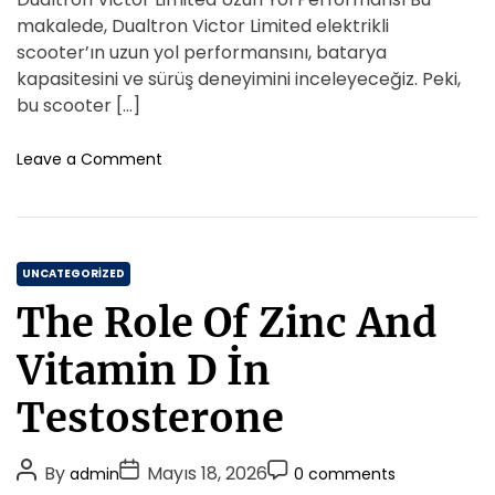
t
t
t
s
makalede, Dualtron Victor Limited elektrikli
İ
A
D
C
scooter’ın uzun yol performansını, batarya
n
u
a
o
kapasitesini ve sürüş deneyimini inceleyeceğiz. Peki,
İ
t
t
m
bu scooter […]
s
h
e
m
t
o
e
o
Leave a Comment
a
r
n
n
n
D
t
b
u
u
a
l
C
l
UNCATEGORIZED
C
t
a
o
The Role Of Zinc And
r
m
t
o
p
e
Vitamin D İn
n
l
g
V
e
o
Testosterone
i
t
r
c
e
i
t
G
P
P
P
By
Mayıs 18, 2026
admin
0 comments
o
e
u