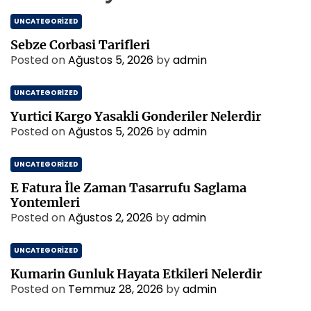
n
l
A
Y
UNCATEGORIZED
m
u
a
e
s
Sebze Corbasi Tarifleri
s
s
Posted on
Ağustos 5, 2026
by
admin
a
i
m
UNCATEGORIZED
d
a
Yurtici Kargo Yasakli Gonderiler Nelerdir
n
Posted on
Ağustos 5, 2026
by
admin
U
z
UNCATEGORIZED
a
k
E Fatura İle Zaman Tasarrufu Saglama
l
Yontemleri
a
Posted on
Ağustos 2, 2026
by
admin
s
t
UNCATEGORIZED
i
r
Kumarin Gunluk Hayata Etkileri Nelerdir
m
Posted on
Temmuz 28, 2026
by
admin
a