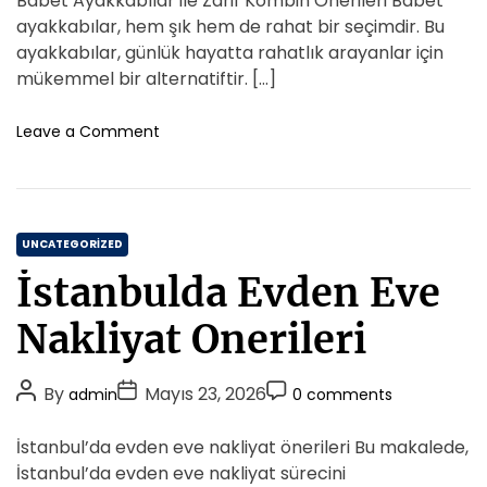
Babet Ayakkabılar ile Zarif Kombin Önerileri Babet
a
e
e
t
t
t
t
ayakkabılar, hem şık hem de rahat bir seçimdir. Bu
s
r
A
D
u
C
ayakkabılar, günlük hayatta rahatlık arayanlar için
i
r
u
a
o
mükemmel bir alternatiftir. […]
n
a
t
t
m
i
S
h
e
n
m
o
Leave a Comment
o
H
o
n
e
r
a
B
r
n
u
k
a
t
n
l
b
u
a
C
e
UNCATEGORIZED
C
r
t
a
o
İstanbulda Evden Eve
i
A
t
z
y
e
u
Nakliyat Onerileri
a
m
g
k
u
o
k
P
P
P
By
Mayıs 23, 2026
admin
0 comments
r
a
o
o
o
i
b
s
s
s
İstanbul’da evden eve nakliyat önerileri Bu makalede,
i
e
t
t
t
l
İstanbul’da evden eve nakliyat sürecini
s