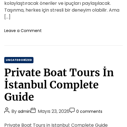
A
D
a
C
kolaylaştıracak öneriler ve ipuçları paylaşılacak.
r
u
a
o
Taşınma, herkes için stresli bir deneyim olabilir. Ama
İ
t
t
m
[…]
l
h
e
m
e
o
e
o
Leave a Comment
Z
r
n
n
a
İ
t
r
s
i
t
f
C
a
UNCATEGORIZED
K
n
a
o
Private Boat Tours İn
b
t
m
u
b
e
İstanbul Complete
l
i
g
d
n
o
Guide
a
O
r
E
n
i
v
e
P
P
P
By
Mayıs 23, 2026
admin
0 comments
d
e
r
o
o
o
e
s
i
s
s
s
Private Boat Tours in Istanbul: Complete Guide
n
l