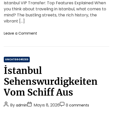
m
s
s
s
Istanbul VIP Transfer: Top Features Explained When
n
a
t
t
t
d
you think about traveling in Istanbul, what comes to
n
V
A
D
C
mind? The bustling streets, the rich history, the
s
i
u
a
o
vibrant […]
i
t
t
t
m
a
h
e
m
o
Leave a Comment
m
o
n
e
i
İ
r
n
n
s
t
D
t
İ
C
a
UNCATEGORIZED
n
n
a
T
İstanbul
b
t
e
u
s
e
Sehenswurdigkeiten
l
t
g
V
o
o
Vom Schiff Aus
i
s
r
p
t
i
T
e
P
P
P
By
Mayıs 8, 2026
admin
0 comments
r
e
r
o
o
o
a