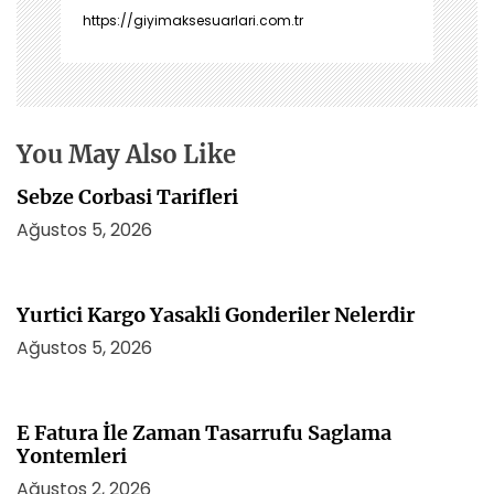
n
https://giyimaksesuarlari.com.tr
m
e
s
i
You May Also Like
Sebze Corbasi Tarifleri
Ağustos 5, 2026
Yurtici Kargo Yasakli Gonderiler Nelerdir
Ağustos 5, 2026
E Fatura İle Zaman Tasarrufu Saglama
Yontemleri
Ağustos 2, 2026