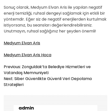
Sonuç olarak, Medyum Elvan Aris ile yapılan negatif
enerji temizliği, ruhsal dengeyi sağlamak için etkili bir
yöntemdir. Eğer siz de negatif enerjilerden kurtulmak
istiyorsanız, bu seansları değerlendirebilirsiniz.
Unutmayın, ruhsal sağlığınız her şeyden önemli!
Medyum Elvan Aris
Medyum Elvan Aris Hoca
Y
Previous:
Zonguldak’ta Belediye Hizmetleri ve
a
Vatandaş Memnuniyeti
z
Next:
Siber Güvenlikte Güvenli Veri Depolama
ı
Stratejileri
g
e
z
i
admin