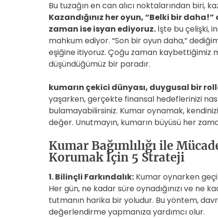
Bu tuzağın en can alıcı noktalarından biri, k
Kazandığınız her oyun, “Belki bir daha!”
zaman ise isyan ediyoruz.
İşte bu çelişki
mahkum ediyor. “Son bir oyun daha,” dediğim
eşiğine itiyoruz. Çoğu zaman kaybettiğimiz mik
düşündüğümüz bir paradır.
kumarın çekici dünyası, duygusal bir rolle
yaşarken, gerçekte finansal hedeflerinizi nası
bulamayabilirsiniz. Kumar oynamak, kendin
değer. Unutmayın, kumarın büyüsü her zaman b
Kumar Bağımlılığı ile Mücade
Korumak İçin 5 Strateji
1. Bilinçli Farkındalık:
Kumar oynarken geçird
Her gün, ne kadar süre oynadığınızı ve ne ka
tutmanın harika bir yoludur. Bu yöntem, davr
değerlendirme yapmanıza yardımcı olur.