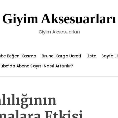
Giyim Aksesuarları
Giyim Aksesuarları
ube Beğeni Kasma
Brunei Kargo Ücreti
Liste
Sayfa Li
ube’da Abone Sayısı Nasıl Arttırılır?
ılığının
alara Etkisi