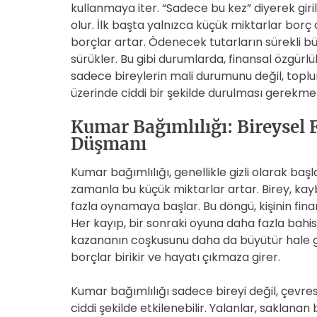
kullanmaya iter. “Sadece bu kez” diyerek giri
olur. İlk başta yalnızca küçük miktarlar bor
borçlar artar. Ödenecek tutarların sürekli b
sürükler. Bu gibi durumlarda, finansal özgürlük
sadece bireylerin mali durumunu değil, toplums
üzerinde ciddi bir şekilde durulması gerekme
Kumar Bağımlılığı: Bireysel 
Düşmanı
Kumar bağımlılığı, genellikle gizli olarak başla
zamanla bu küçük miktarlar artar. Birey, ka
fazla oynamaya başlar. Bu döngü, kişinin fin
Her kayıp, bir sonraki oyuna daha fazla bahis 
kazananın coşkusunu daha da büyütür hale ge
borçlar birikir ve hayatı çıkmaza girer.
Kumar bağımlılığı sadece bireyi değil, çevresi
ciddi şekilde etkilenebilir. Yalanlar, saklanan