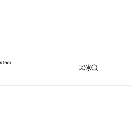
stesi
S
S
S
H
W
E
U
I
A
F
T
R
F
C
C
L
H
H
E
C
O
L
O
R
M
O