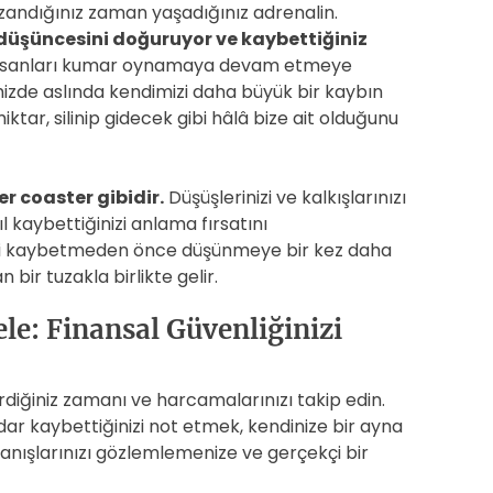
azandığınız zaman yaşadığınız adrenalin.
 düşüncesini doğuruyor ve kaybettiğiniz
, insanları kumar oynamaya devam etmeye
izde aslında kendimizi daha büyük bir kaybın
tar, silinip gidecek gibi hâlâ bize ait olduğunu
r coaster gibidir.
Düşüşlerinizi ve kalkışlarınızı
l kaybettiğinizi anlama fırsatını
izi kaybetmeden önce düşünmeye bir kez daha
ir tuzakla birlikte gelir.
le: Finansal Güvenliğinizi
iğiniz zamanı ve harcamalarınızı takip edin.
dar kaybettiğinizi not etmek, kendinize bir ayna
anışlarınızı gözlemlemenize ve gerçekçi bir