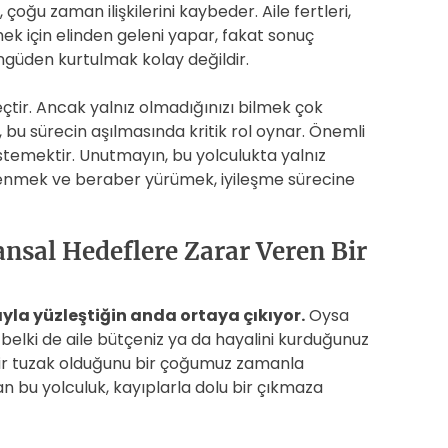
çoğu zaman ilişkilerini kaybeder. Aile fertleri,
mek için elinden geleni yapar, fakat sonuç
 döngüden kurtulmak kolay değildir.
çtir. Ancak yalnız olmadığınızı bilmek çok
e, bu sürecin aşılmasında kritik rol oynar. Önemli
istemektir. Unutmayın, bu yolculukta yalnız
renmek ve beraber yürümek, iyileşme sürecine
nsal Hedeflere Zarar Veren Bir
yla yüzleştiğin anda ortaya çıkıyor.
Oysa
belki de aile bütçeniz ya da hayalini kurduğunuz
n bir tuzak olduğunu bir çoğumuz zamanla
 bu yolculuk, kayıplarla dolu bir çıkmaza