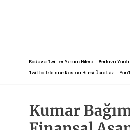
S
k
i
p
t
o
c
o
n
Bedava Twitter Yorum Hilesi
Bedava Yout
t
e
Twitter Izlenme Kasma Hilesi Ücretsiz
YouT
n
t
Kumar Bağıml
Finansal Aşam