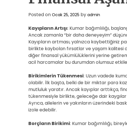
Posted on
by
Ocak 25, 2025
admin
Kayıpların Artışı
: Kumar bağımlılığı, başlan
Ancak zamanla “bir daha deneyeyim” düşüncesi 
Kayıpların artması, yalnızca kaybettiğiniz p
birlikte kaybolan fırsatlar ve yaşam kalitesi
diğer finansal yükümlülüklerini yerine getire
acil harcamalar bu durumdan olumsuz etkilen
Birikimlerin Tükenmesi
: Uzun vadede kumar
olabilir. İlk başta, belki de bir miktar para 
mutluluk yaratır. Ancak kayıplar arttıkça, fi
tükenmesiyle birlikte, geleceğe dair kaygılar
Ayrıca, ailelerin ve yakınların üzerindeki ba
izole edebilir.
Borçların Birikimi
: Kumar bağımlılığı, bireyl