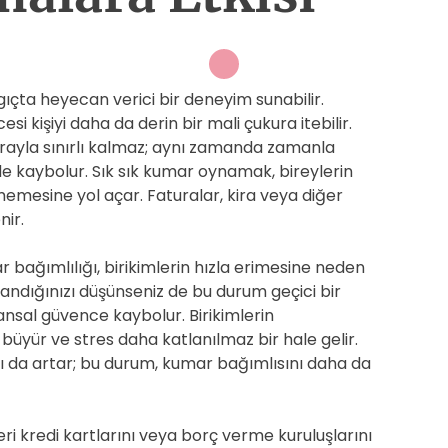
gıçta heyecan verici bir deneyim sunabilir.
kişiyi daha da derin bir mali çukura itebilir.
arayla sınırlı kalmaz; aynı zamanda zamanla
 de kaybolur. Sık sık kumar oynamak, bireylerin
memesine yol açar. Faturalar, kira veya diğer
ir.
 bağımlılığı, birikimlerin hızla erimesine neden
kazandığınızı düşünseniz de bu durum geçici bir
nansal güvence kaybolur. Birikimlerin
 büyür ve stres daha katlanılmaz bir hale gelir.
skı da artar; bu durum, kumar bağımlısını daha da
eri kredi kartlarını veya borç verme kuruluşlarını