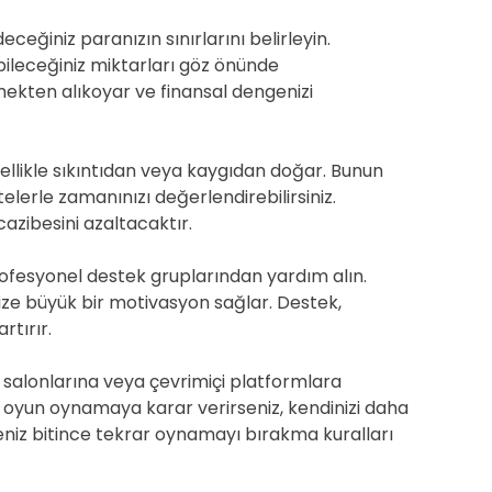
ğiniz paranızın sınırlarını belirleyin.
bileceğiniz miktarları göz önünde
mekten alıkoyar ve finansal dengenizi
likle sıkıntıdan veya kaygıdan doğar. Bunun
telerle zamanınızı değerlendirebilirsiniz.
azibesini azaltacaktır.
ofesyonel destek gruplarından yardım alın.
size büyük bir motivasyon sağlar. Destek,
rtırır.
salonlarına veya çevrimiçi platformlara
inde oyun oynamaya karar verirseniz, kendinizi daha
eniz bitince tekrar oynamayı bırakma kuralları