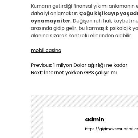
Kumarın getirdiği finansal yıkımı anlamanın en i
daha iyi anlamaktır.
Çoğu kişi kayıp yaşad
oynamaya iter.
Değişen ruh hali, kaybetme
arasında gidip gelir. bu karmaşık psikolojik ya
alanına sızarak kontrolü ellerinden alabilir.
mobil casino
Y
Previous:
1 milyon Dolar ağırlığı ne kadar
a
Next:
İnternet yokken GPS çalışır mı
z
ı
g
e
z
i
admin
n
https://giyimaksesuarlari.c
m