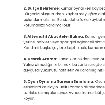
2. Bütçe Belirleme:
Kumar oynarken kaybedece
Bütçenizi oluştururken, kaybetmeyi göze ala
bulundurmalısınız. Bu, sizi daha fazla kaybet
korumanıza yardımcı olur.
3. Alternatif Aktiviteler Bulma:
Kumar genel
yerine, hobiler veya spor gibi eğlenceli aktivi
Kendinizi başka şeylere kaptırmak, kumarın c
4. Destek Arama:
Tanıdıklarınızdan veya pr
Yalnız olmadığınızı bilmek, bu zorlu süreçte 
duygusal yükünüzü hafifletir ve kararlılığınızı a
5. Oyun Oynama Süresini Sınırlama:
Oyun 
erişiminizi kısıtlayın. Belirli zaman dilimler
az riske atmış olursunuz. Ayrıca, kumar bütç
koyun.