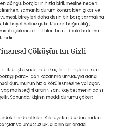
len döngü, borçların hızla birikmesine neden
ç alınırken, zamanla durum kontrolden çıkar ve
üyümesi, bireyleri daha derin bir borç sarmalına
 bir hayal haline gelir. Kumar bağımlılığı,
al ilişkilerini de etkiler; bu nedenle bu konu
ktedir.
Finansal Çöküşün En Gizli
r. İlk başta sadece birkaç lira ile eğlenilirken,
ybettiği parayı geri kazanma umuduyla daha
ansal durumunun hızla kötüleşmesine yol açar.
yapma isteğini artırır. Yani, kaybetmenin acısı,
lir. Sonunda, kişinin maddi durumu çöker;
ndekileri de etkiler. Aile üyeleri, bu durumdan
 borçlar ve umutsuzluk, ailenin bir arada