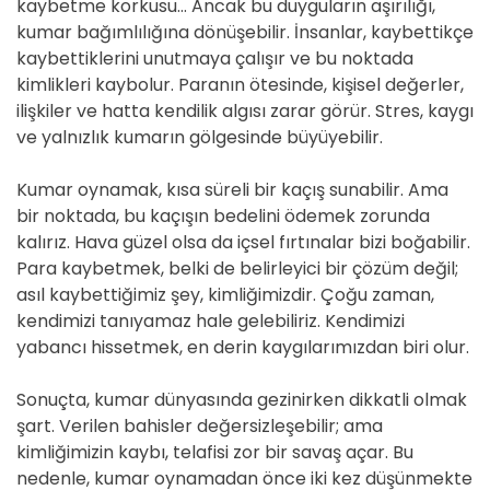
kaybetme korkusu… Ancak bu duyguların aşırılığı,
kumar bağımlılığına dönüşebilir. İnsanlar, kaybettikçe
kaybettiklerini unutmaya çalışır ve bu noktada
kimlikleri kaybolur. Paranın ötesinde, kişisel değerler,
ilişkiler ve hatta kendilik algısı zarar görür. Stres, kaygı
ve yalnızlık kumarın gölgesinde büyüyebilir.
Kumar oynamak, kısa süreli bir kaçış sunabilir. Ama
bir noktada, bu kaçışın bedelini ödemek zorunda
kalırız. Hava güzel olsa da içsel fırtınalar bizi boğabilir.
Para kaybetmek, belki de belirleyici bir çözüm değil;
asıl kaybettiğimiz şey, kimliğimizdir. Çoğu zaman,
kendimizi tanıyamaz hale gelebiliriz. Kendimizi
yabancı hissetmek, en derin kaygılarımızdan biri olur.
Sonuçta, kumar dünyasında gezinirken dikkatli olmak
şart. Verilen bahisler değersizleşebilir; ama
kimliğimizin kaybı, telafisi zor bir savaş açar. Bu
nedenle, kumar oynamadan önce iki kez düşünmekte