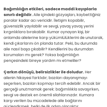
Bağımlılığın etkileri, sadece maddi kayıplarla
sınırlı değildir.
Aile içindeki gözyaşları, kaybettiğiniz
paralar kadar acı vericidir. İletişim kopabilir,
güvensizlik yayılabilir ve sevgi, yavaş yavaş yerini
kırgınlıklara bırakabilir. Kumar oynayan kişi, bir
anlamda ailelerine karşı yükümlülüklerini de unutarak,
kendi çıkarlarını ön planda tutar. Peki, bu durumda
aile nasıl başa çıkabilir? Kendilerini bu durumdan
korumaları mı gerek? Yoksa bağımlılığın
pençesindeki bireye yardım mı etmeliler?
Çarkın dönüşü, belirsizlikler ile doludur.
Her
ailenin hikayesi farklıdır; bazıları dayanışmayı
seçerken, bazıları kopmayı tercih edebilir. Ancak bir
gerçeği unutmamak gerek: bağımlılıkla savaşırken,
sevgi ve destek en önemli silahlarınızdır. Kumara
karşı verilen bu mücadelede aile bağlarını
güçlendirmek, belki de ilk adım olacaktır.