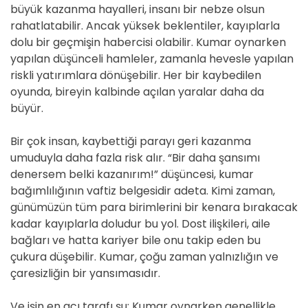
büyük kazanma hayalleri, insanı bir nebze olsun
rahatlatabilir. Ancak yüksek beklentiler, kayıplarla
dolu bir geçmişin habercisi olabilir. Kumar oynarken
yapılan düşünceli hamleler, zamanla hevesle yapılan
riskli yatırımlara dönüşebilir. Her bir kaybedilen
oyunda, bireyin kalbinde açılan yaralar daha da
büyür.
Bir çok insan, kaybettiği parayı geri kazanma
umuduyla daha fazla risk alır. “Bir daha şansımı
denersem belki kazanırım!” düşüncesi, kumar
bağımlılığının vaftiz belgesidir adeta. Kimi zaman,
günümüzün tüm para birimlerini bir kenara bırakacak
kadar kayıplarla doludur bu yol. Dost ilişkileri, aile
bağları ve hatta kariyer bile onu takip eden bu
çukura düşebilir. Kumar, çoğu zaman yalnızlığın ve
çaresizliğin bir yansımasıdır.
Ve işin en acı tarafı şu: Kumar oynarken genellikle