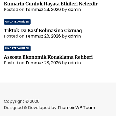
Kumarin Gunluk Hayata Etkileri Nelerdir
Posted on
Temmuz 28, 2026
by
admin
UNCATEGORIZED
Tiktok Da Kəsf Bolməsinə Cixmaq
Posted on
Temmuz 28, 2026
by
admin
UNCATEGORIZED
Assosta Ekonomik Konaklama Rehberi
Posted on
Temmuz 28, 2026
by
admin
Copyright © 2026
Designed & Developed by
ThemeinWP Team