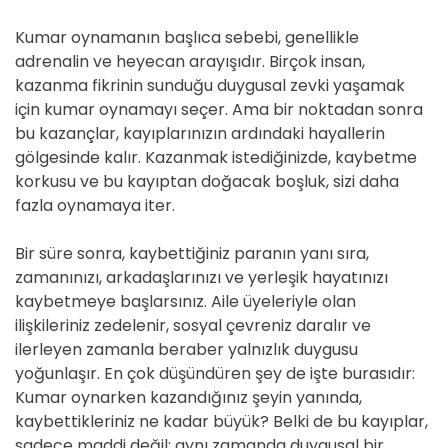
Kumar oynamanın başlıca sebebi, genellikle
adrenalin ve heyecan arayışıdır. Birçok insan,
kazanma fikrinin sunduğu duygusal zevki yaşamak
için kumar oynamayı seçer. Ama bir noktadan sonra
bu kazançlar, kayıplarınızın ardındaki hayallerin
gölgesinde kalır. Kazanmak istediğinizde, kaybetme
korkusu ve bu kayıptan doğacak boşluk, sizi daha
fazla oynamaya iter.
Bir süre sonra, kaybettiğiniz paranın yanı sıra,
zamanınızı, arkadaşlarınızı ve yerleşik hayatınızı
kaybetmeye başlarsınız. Aile üyeleriyle olan
ilişkileriniz zedelenir, sosyal çevreniz daralır ve
ilerleyen zamanla beraber yalnızlık duygusu
yoğunlaşır. En çok düşündüren şey de işte burasıdır:
Kumar oynarken kazandığınız şeyin yanında,
kaybettikleriniz ne kadar büyük? Belki de bu kayıplar,
sadece maddi değil; aynı zamanda duygusal bir