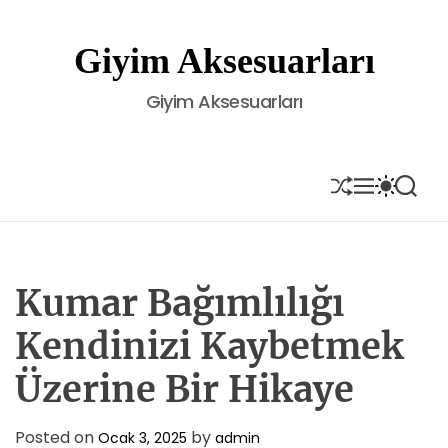
S
k
Giyim Aksesuarları
i
p
Giyim Aksesuarları
t
o
c
o
S
M
S
S
H
E
W
E
n
U
N
I
A
t
F
U
T
R
e
F
C
C
L
H
H
n
E
C
Kumar Bağımlılığı
t
O
L
Kendinizi Kaybetmek
O
R
Üzerine Bir Hikaye
M
O
D
E
Posted on
by
Ocak 3, 2025
admin