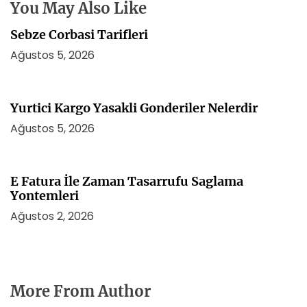
You May Also Like
Sebze Corbasi Tarifleri
Ağustos 5, 2026
Yurtici Kargo Yasakli Gonderiler Nelerdir
Ağustos 5, 2026
E Fatura İle Zaman Tasarrufu Saglama
Yontemleri
Ağustos 2, 2026
More From Author