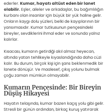
ederler.
Kumar, hayatı altüst eden bir lanet
olabilir.
Eşler, aileler ve arkadaşlar, bu bağımlılığın
kurbanı olan insanlar için büyük bir yük haline gelir.
Onların kaygı dolu yüzleri, belki de kayıplarının bir
yansımasıdır. Kumar tutkusunun pençesindeki
bireyler, sevdiklerini ihmal eder ve sonunda yalnız
kalırlar.
Kısacası, kumarın getirdiği akıl almaz heyecan,
altında yatan tehlikeyle kıyaslandığında daha cüzi
kalır. Bu durum, birçok kişi için şans beklenmedik bir
lanete dönüşür. Ve maalesef, çıkış yolunu bulmak
çoğu zaman mümkün olmayabilir.
Kumarın Pençesinde: Bir Bireyin
Düşüş Hikayesi
Hayatın telaşında, kumar bazen kaçış yolu gibi gelir.
Stresli bir günün ardından, birkaç kuruş yatırarak