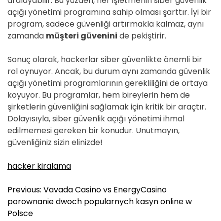
aralayabilir. Bu yüzden, her işletmenin siber güvenlik
açığı yönetimi programına sahip olması şarttır. İyi bir
program, sadece güvenliği artırmakla kalmaz, aynı
zamanda
müşteri güvenini
de pekiştirir.
Sonuç olarak, hackerlar siber güvenlikte önemli bir
rol oynuyor. Ancak, bu durum aynı zamanda güvenlik
açığı yönetimi programlarının gerekliliğini de ortaya
koyuyor. Bu programlar, hem bireylerin hem de
şirketlerin güvenliğini sağlamak için kritik bir araçtır.
Dolayısıyla, siber güvenlik açığı yönetimi ihmal
edilmemesi gereken bir konudur. Unutmayın,
güvenliğiniz sizin elinizde!
hacker kiralama
Y
Previous:
Vavada Casino vs EnergyCasino
a
porownanie dwoch popularnych kasyn online w
z
Polsce