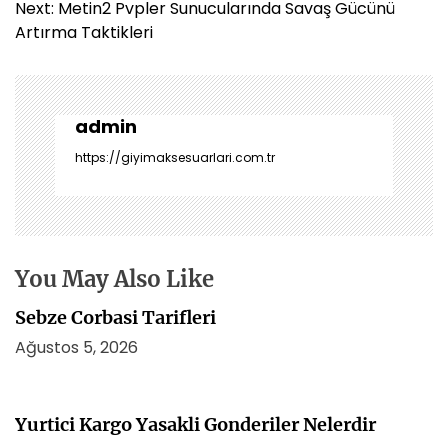
ı
Next:
Metin2 Pvpler Sunucularında Savaş Gücünü
g
Artırma Taktikleri
e
z
i
n
admin
m
https://giyimaksesuarlari.com.tr
e
s
i
You May Also Like
Sebze Corbasi Tarifleri
Ağustos 5, 2026
Yurtici Kargo Yasakli Gonderiler Nelerdir