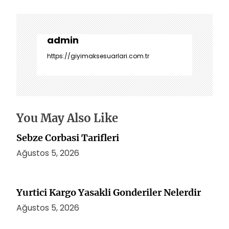
ı
g
e
z
admin
i
https://giyimaksesuarlari.com.tr
n
m
e
s
i
You May Also Like
Sebze Corbasi Tarifleri
Ağustos 5, 2026
Yurtici Kargo Yasakli Gonderiler Nelerdir
Ağustos 5, 2026