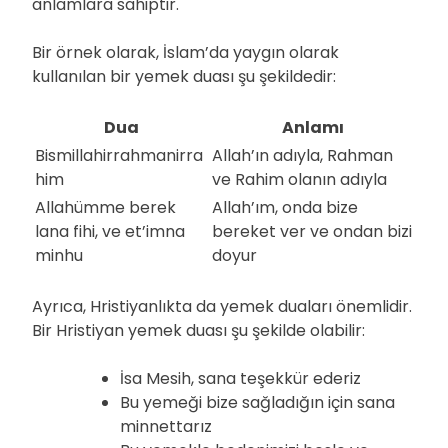
anlamlara sahiptir.
Bir örnek olarak, İslam’da yaygın olarak
kullanılan bir yemek duası şu şekildedir:
Dua
Anlamı
Bismillahirrahmanirra
Allah’ın adıyla, Rahman
him
ve Rahim olanın adıyla
Allahümme berek
Allah’ım, onda bize
lana fihi, ve et’imna
bereket ver ve ondan bizi
minhu
doyur
Ayrıca, Hristiyanlıkta da yemek duaları önemlidir.
Bir Hristiyan yemek duası şu şekilde olabilir:
İsa Mesih, sana teşekkür ederiz
Bu yemeği bize sağladığın için sana
minnettarız