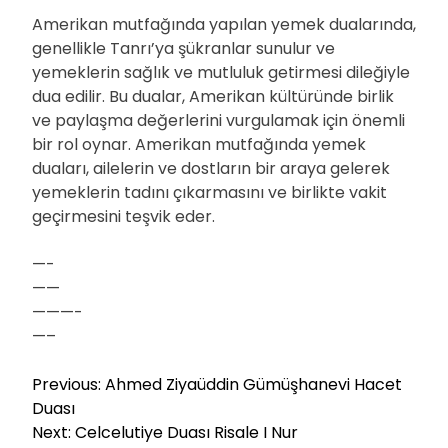
Amerikan mutfağında yapılan yemek dualarında,
genellikle Tanrı’ya şükranlar sunulur ve
yemeklerin sağlık ve mutluluk getirmesi dileğiyle
dua edilir. Bu dualar, Amerikan kültüründe birlik
ve paylaşma değerlerini vurgulamak için önemli
bir rol oynar. Amerikan mutfağında yemek
duaları, ailelerin ve dostların bir araya gelerek
yemeklerin tadını çıkarmasını ve birlikte vakit
geçirmesini teşvik eder.
—-
——
———-
—–
Y
Previous:
Ahmed Ziyaüddin Gümüşhanevi Hacet
a
Duası
z
Next:
Celcelutiye Duası Risale I Nur