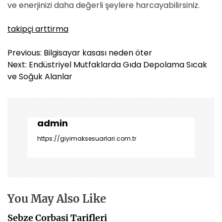
ve enerjinizi daha değerli şeylere harcayabilirsiniz.
takipçi arttirma
Y
Previous:
Bilgisayar kasası neden öter
a
Next:
Endüstriyel Mutfaklarda Gıda Depolama Sıcak
z
ve Soğuk Alanlar
ı
g
e
z
admin
i
https://giyimaksesuarlari.com.tr
n
m
e
s
i
You May Also Like
Sebze Corbasi Tarifleri