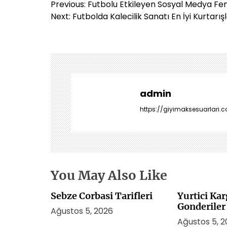
Y
Previous:
Futbolu Etkileyen Sosyal Medya Fe
a
Next:
Futbolda Kalecilik Sanatı En İyi Kurtarış
z
ı
g
e
z
i
admin
n
https://giyimaksesuarlari.c
m
e
s
i
You May Also Like
Sebze Corbasi Tarifleri
Yurtici Kar
Gonderiler
Ağustos 5, 2026
Ağustos 5, 