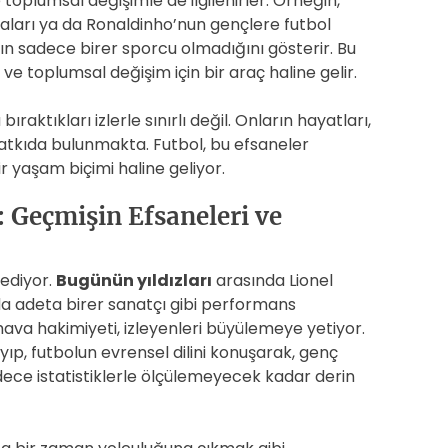
 toplumsal değişimle de ilgilenirler. Örneğin,
abaları ya da Ronaldinho’nun gençlere futbol
ın sadece birer sporcu olmadığını gösterir. Bu
r ve toplumsal değişim için bir araç haline gelir.
raktıkları izlerle sınırlı değil. Onların hayatları,
atkıda bulunmakta. Futbol, bu efsaneler
r yaşam biçimi haline geliyor.
: Geçmişin Efsaneleri ve
ediyor.
Bugünün yıldızları
arasında Lionel
ada adeta birer sanatçı gibi performans
 hava hakimiyeti, izleyenleri büyülemeye yetiyor.
ıp, futbolun evrensel dilini konuşarak, genç
adece istatistiklerle ölçülemeyecek kadar derin