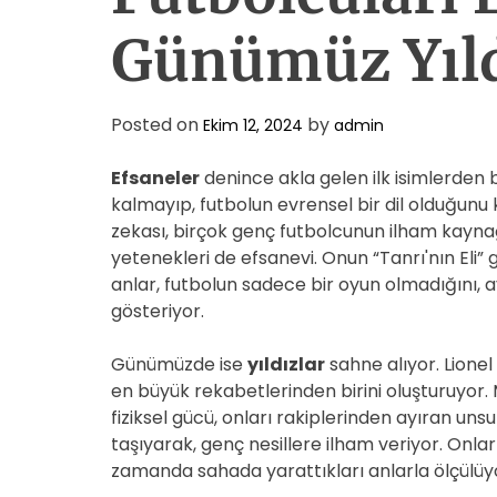
Günümüz Yıld
Posted on
by
Ekim 12, 2024
admin
Efsaneler
denince akla gelen ilk isimlerden b
kalmayıp, futbolun evrensel bir dil olduğunu 
zekası, birçok genç futbolcunun ilham kaynağ
yetenekleri de efsanevi. Onun “Tanrı'nın Eli” 
anlar, futbolun sadece bir oyun olmadığını,
gösteriyor.
Günümüzde ise
yıldızlar
sahne alıyor. Lionel
en büyük rekabetlerinden birini oluşturuyor.
fiziksel gücü, onları rakiplerinden ayıran unsur
taşıyarak, genç nesillere ilham veriyor. Onları
zamanda sahada yarattıkları anlarla ölçülüy