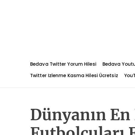
S
k
i
p
t
o
c
o
n
Bedava Twitter Yorum Hilesi
Bedava Yout
t
e
Twitter Izlenme Kasma Hilesi Ücretsiz
YouT
n
t
Dünyanın En 
Futbolcuları 