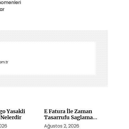
nomenleri
lar
om.tr
go Yasakli
E Fatura İle Zaman
 Nelerdir
Tasarrufu Saglama
Yontemleri
2026
Ağustos 2, 2026