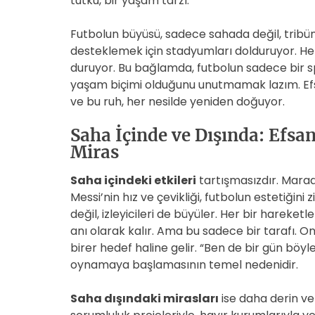
tutku, bir yaşam tarzı.
Futbolun büyüsü, sadece sahada değil, tribünl
desteklemek için stadyumları dolduruyor. He
duruyor. Bu bağlamda, futbolun sadece bir sp
yaşam biçimi olduğunu unutmamak lazım. Efsa
ve bu ruh, her nesilde yeniden doğuyor.
Saha İçinde ve Dışında: Efsan
Miras
Saha içindeki etkileri
tartışmasızdır. Marado
Messi’nin hız ve çevikliği, futbolun estetiğini 
değil, izleyicileri de büyüler. Her bir hareketl
anı olarak kalır. Ama bu sadece bir tarafı. On
birer hedef haline gelir. “Ben de bir gün böyl
oynamaya başlamasının temel nedenidir.
Saha dışındaki mirasları
ise daha derin ve 