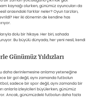
ta bir zaman yolculuğuna çıkmak gibi.
ilham kaynağı olurken, günümüz oyuncuları da
esil arasındaki farklar neler? Oyun tarzları,
l evrildi? Her iki dönemin de kendine has
ırıyor.
arıyla dolu bir hikaye. Her biri, sahada
vuruyor. Bu büyülü dünyada, her yeni nesil, kendi
erle Günümüz Yıldızları
hunu daha derinlemesine anlama yeteneğine
dece bir gol değil, aynı zamanda futbolun
utbol, sadece bir spor değil, aynı zamanda bir
rı anlarla izleyicileri büyülerken, günümüz
şıyor. Ancak, günümüzdeki futbolun daha fazla