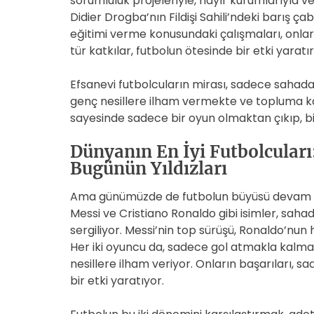
sorumluluk projeleriyle, hayır kurumlarıyla ve
Didier Drogba’nın Fildişi Sahili’ndeki barış ç
eğitimi verme konusundaki çalışmaları, onlar
tür katkılar, futbolun ötesinde bir etki yaratı
Efsanevi futbolcuların mirası, sadece sahada bı
genç nesillere ilham vermekte ve topluma k
sayesinde sadece bir oyun olmaktan çıkıp, bi
Dünyanın En İyi Futbolcuları
Bugünün Yıldızları
Ama günümüzde de futbolun büyüsü devam 
Messi ve Cristiano Ronaldo gibi isimler, sah
sergiliyor. Messi’nin top sürüşü, Ronaldo’nun
Her iki oyuncu da, sadece gol atmakla kalmay
nesillere ilham veriyor. Onların başarıları, s
bir etki yaratıyor.