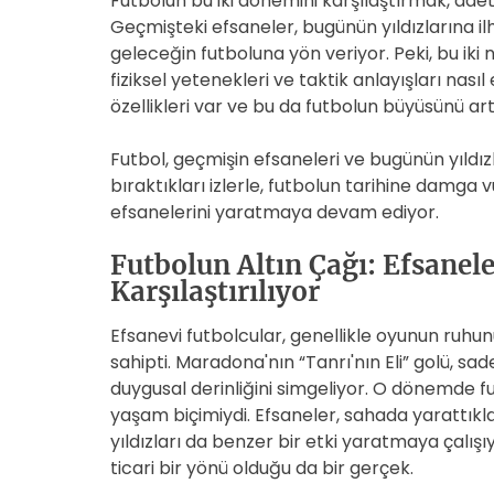
Futbolun bu iki dönemini karşılaştırmak, ade
Geçmişteki efsaneler, bugünün yıldızlarına 
geleceğin futboluna yön veriyor. Peki, bu iki n
fiziksel yetenekleri ve taktik anlayışları nası
özellikleri var ve bu da futbolun büyüsünü art
Futbol, geçmişin efsaneleri ve bugünün yıldızl
bıraktıkları izlerle, futbolun tarihine damga 
efsanelerini yaratmaya devam ediyor.
Futbolun Altın Çağı: Efsanel
Karşılaştırılıyor
Efsanevi futbolcular, genellikle oyunun ru
sahipti. Maradona'nın “Tanrı'nın Eli” golü, sa
duygusal derinliğini simgeliyor. O dönemde f
yaşam biçimiydi. Efsaneler, sahada yarattıkla
yıldızları da benzer bir etki yaratmaya çalı
ticari bir yönü olduğu da bir gerçek.