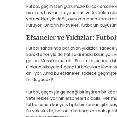
Futbol, geçmişten günümüze birçok efsane ve y
bırakan, hayranlık uyandıran ve futbolun ruh
yetenekleriyle değil, aynı zamanda karakterl
kuruyor. Onların hikayeleri, futbolun büyüsün
Efsaneler ve Yıldızlar: Futb
Futbol sahasında parlayan yıldızlar, sadece 
karakterleriyle de hafızalarımıza kazınıyor. M
golleri, Messi’nin sürati… Bu isimler, sadece is
Onların hikayeleri, genç futbolculara ilham ve
anılıyor. Ama bu efsaneler, sadece geçmişte 
mı doğacak?
Futbol, geçmişle geleceği birleştiren bir kö
yetenekler, yarının efsaneleri olabilir. Her ma
futbolcunun kariyeri, tıpkı bir roman gibi; başl
Bu yolculukta, her anın tadını çıkarmak gerek