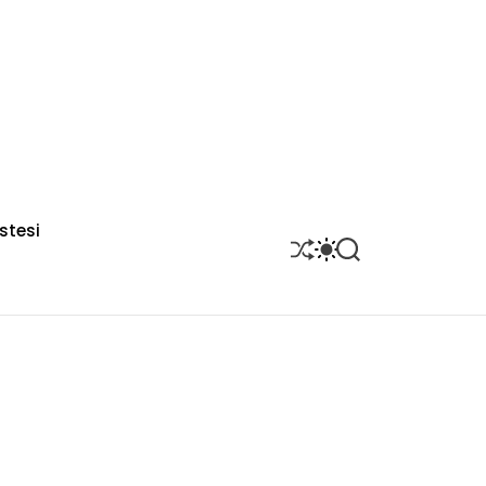
stesi
S
S
S
H
W
E
U
I
A
F
T
R
F
C
C
L
H
H
E
C
O
L
O
R
M
O