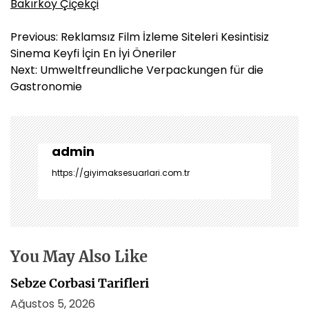
Bakırköy Çiçekçi
Y
Previous:
Reklamsız Film İzleme Siteleri Kesintisiz
a
Sinema Keyfi İçin En İyi Öneriler
z
Next:
Umweltfreundliche Verpackungen für die
ı
Gastronomie
g
e
z
i
admin
n
https://giyimaksesuarlari.com.tr
m
e
s
i
You May Also Like
Sebze Corbasi Tarifleri
Ağustos 5, 2026