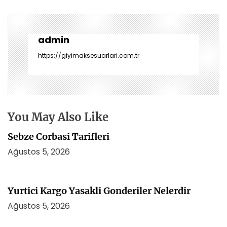
g
e
z
i
admin
n
https://giyimaksesuarlari.com.tr
m
e
s
i
You May Also Like
Sebze Corbasi Tarifleri
Ağustos 5, 2026
Yurtici Kargo Yasakli Gonderiler Nelerdir
Ağustos 5, 2026