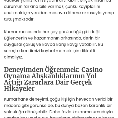
vadede yalnızlık hissiyatını artırabilir. Birçok insan bu
durumun farkına bile varmaz; çünkü kayıplarını
unutmak için yeniden masaya dönme arzusuyla yanıp
tutuşmaktadır.
Kumar masasında her şey göründüğü gibi değil.
Eğlencenin ve kazanmanın arkasında, derin bir
duygusal çöküş ve kayba karşı kaygı yatabilir. Bu
süreçte kendimizi kaybetmemek için dikkatli
olmalıyız.
Deneyimden Öğrenmek: Casino
Oynama Alışkanlıklarının Yol
Açtığı Zararlara Dair Gerçek
Hikayeler
Kumarhane deneyimi, çoğu kişi için heyecan verici bir
macera gibi görünse de, bu dünya bazen karanlık bir
yolculuğa dönüşebilir. Daha fazla kazanma umuduyla