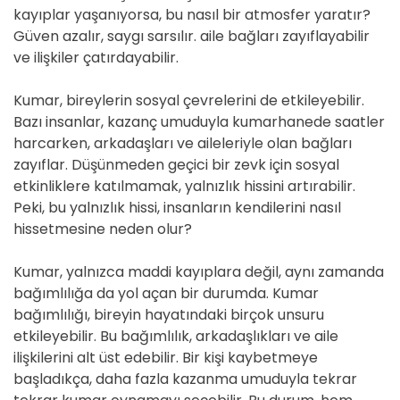
kayıplar yaşanıyorsa, bu nasıl bir atmosfer yaratır?
Güven azalır, saygı sarsılır. aile bağları zayıflayabilir
ve ilişkiler çatırdayabilir.
Kumar, bireylerin sosyal çevrelerini de etkileyebilir.
Bazı insanlar, kazanç umuduyla kumarhanede saatler
harcarken, arkadaşları ve aileleriyle olan bağları
zayıflar. Düşünmeden geçici bir zevk için sosyal
etkinliklere katılmamak, yalnızlık hissini artırabilir.
Peki, bu yalnızlık hissi, insanların kendilerini nasıl
hissetmesine neden olur?
Kumar, yalnızca maddi kayıplara değil, aynı zamanda
bağımlılığa da yol açan bir durumda. Kumar
bağımlılığı, bireyin hayatındaki birçok unsuru
etkileyebilir. Bu bağımlılık, arkadaşlıkları ve aile
ilişkilerini alt üst edebilir. Bir kişi kaybetmeye
başladıkça, daha fazla kazanma umuduyla tekrar