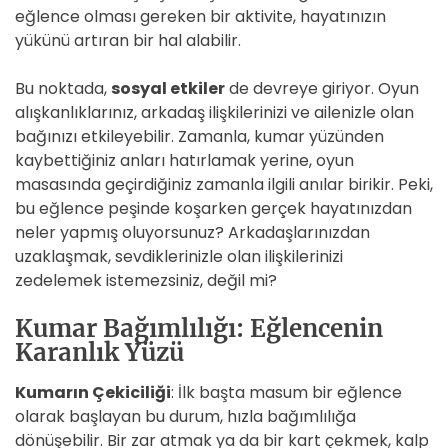
eğlence olması gereken bir aktivite, hayatınızın
yükünü artıran bir hal alabilir.
Bu noktada,
sosyal etkiler
de devreye giriyor. Oyun
alışkanlıklarınız, arkadaş ilişkilerinizi ve ailenizle olan
bağınızı etkileyebilir. Zamanla, kumar yüzünden
kaybettiğiniz anları hatırlamak yerine, oyun
masasında geçirdiğiniz zamanla ilgili anılar birikir. Peki,
bu eğlence peşinde koşarken gerçek hayatınızdan
neler yapmış oluyorsunuz? Arkadaşlarınızdan
uzaklaşmak, sevdiklerinizle olan ilişkilerinizi
zedelemek istemezsiniz, değil mi?
Kumar Bağımlılığı: Eğlencenin
Karanlık Yüzü
Kumarın Çekiciliği
: İlk başta masum bir eğlence
olarak başlayan bu durum, hızla bağımlılığa
dönüşebilir. Bir zar atmak ya da bir kart çekmek, kalp