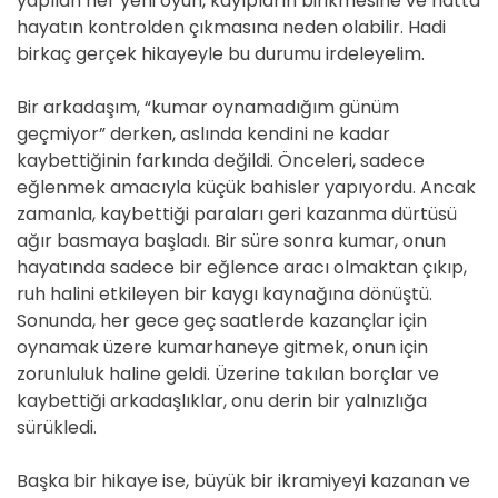
yapılan her yeni oyun, kayıpların birikmesine ve hatta
hayatın kontrolden çıkmasına neden olabilir. Hadi
birkaç gerçek hikayeyle bu durumu irdeleyelim.
Bir arkadaşım, “kumar oynamadığım günüm
geçmiyor” derken, aslında kendini ne kadar
kaybettiğinin farkında değildi. Önceleri, sadece
eğlenmek amacıyla küçük bahisler yapıyordu. Ancak
zamanla, kaybettiği paraları geri kazanma dürtüsü
ağır basmaya başladı. Bir süre sonra kumar, onun
hayatında sadece bir eğlence aracı olmaktan çıkıp,
ruh halini etkileyen bir kaygı kaynağına dönüştü.
Sonunda, her gece geç saatlerde kazançlar için
oynamak üzere kumarhaneye gitmek, onun için
zorunluluk haline geldi. Üzerine takılan borçlar ve
kaybettiği arkadaşlıklar, onu derin bir yalnızlığa
sürükledi.
Başka bir hikaye ise, büyük bir ikramiyeyi kazanan ve