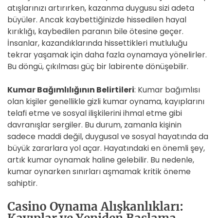
atışlarınızı artırırken, kazanma duygusu sizi adeta
büyüler. Ancak kaybettiğinizde hissedilen hayal
kırıklığı, kaybedilen paranın bile ötesine geçer.
İnsanlar, kazandıklarında hissettikleri mutluluğu
tekrar yaşamak için daha fazla oynamaya yönelirler.
Bu döngü, çıkılması güç bir labirente dönüşebilir.
Kumar Bağımlılığının Belirtileri
: Kumar bağımlısı
olan kişiler genellikle gizli kumar oynama, kayıplarını
telafi etme ve sosyal ilişkilerini ihmal etme gibi
davranışlar sergiler. Bu durum, zamanla kişinin
sadece maddi değil, duygusal ve sosyal hayatında da
büyük zararlara yol açar. Hayatındaki en önemli şey,
artık kumar oynamak haline gelebilir. Bu nedenle,
kumar oynarken sınırları aşmamak kritik öneme
sahiptir.
Casino Oynama Alışkanlıkları: