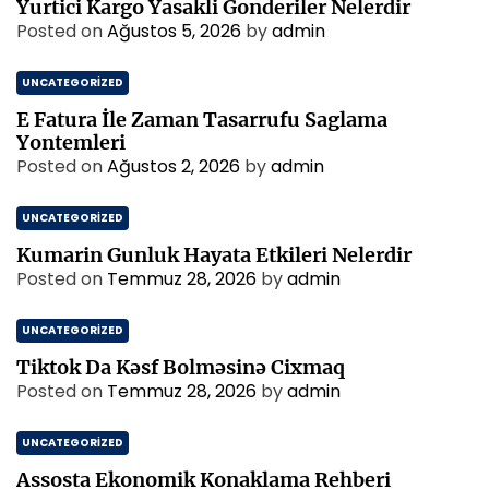
Yurtici Kargo Yasakli Gonderiler Nelerdir
Posted on
Ağustos 5, 2026
by
admin
UNCATEGORIZED
E Fatura İle Zaman Tasarrufu Saglama
Yontemleri
Posted on
Ağustos 2, 2026
by
admin
UNCATEGORIZED
Kumarin Gunluk Hayata Etkileri Nelerdir
Posted on
Temmuz 28, 2026
by
admin
UNCATEGORIZED
Tiktok Da Kəsf Bolməsinə Cixmaq
Posted on
Temmuz 28, 2026
by
admin
UNCATEGORIZED
Assosta Ekonomik Konaklama Rehberi