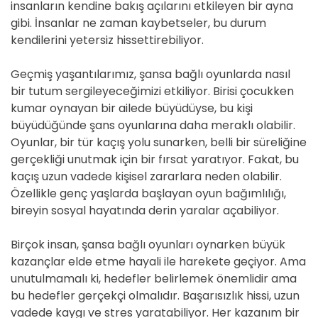
insanların kendine bakış açılarını etkileyen bir ayna
gibi. İnsanlar ne zaman kaybetseler, bu durum
kendilerini yetersiz hissettirebiliyor.
Geçmiş yaşantılarımız, şansa bağlı oyunlarda nasıl
bir tutum sergileyeceğimizi etkiliyor. Birisi çocukken
kumar oynayan bir ailede büyüdüyse, bu kişi
büyüdüğünde şans oyunlarına daha meraklı olabilir.
Oyunlar, bir tür kaçış yolu sunarken, belli bir süreliğine
gerçekliği unutmak için bir fırsat yaratıyor. Fakat, bu
kaçış uzun vadede kişisel zararlara neden olabilir.
Özellikle genç yaşlarda başlayan oyun bağımlılığı,
bireyin sosyal hayatında derin yaralar açabiliyor.
Birçok insan, şansa bağlı oyunları oynarken büyük
kazançlar elde etme hayali ile harekete geçiyor. Ama
unutulmamalı ki, hedefler belirlemek önemlidir ama
bu hedefler gerçekçi olmalıdır. Başarısızlık hissi, uzun
vadede kaygı ve stres yaratabiliyor. Her kazanım bir