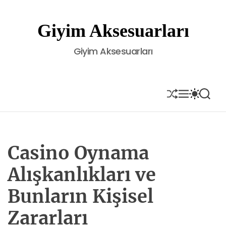
S
k
Giyim Aksesuarları
i
p
Giyim Aksesuarları
t
o
c
o
S
M
S
S
H
E
W
E
n
U
N
I
A
t
F
U
T
R
e
F
C
C
L
H
H
n
E
C
Casino Oynama
t
O
L
Alışkanlıkları ve
O
R
Bunların Kişisel
M
O
D
Zararları
E