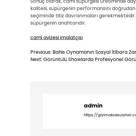
Sonuç olarak, cami süpürgesi üretiminde daya
kalitesi, süpürgenin performansını doğrudan e
seçiminde titiz davranmaları gerekmektedir. 
süpürgenin anahtarıdır.
cami avizesi imalatçısı
Y
Previous:
Bahis Oynamanın Sosyal İtibara Zar
a
Next:
Görüntülü Showlarda Profesyonel Görün
z
ı
g
e
z
i
admin
n
https://giyimaksesuarlari.c
m
e
s