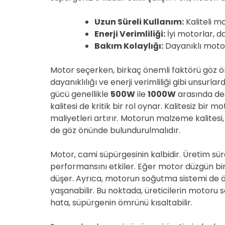
Uzun Süreli Kullanım:
Kaliteli mo
Enerji Verimliliği:
İyi motorlar, da
Bakım Kolaylığı:
Dayanıklı motorl
Motor seçerken, birkaç önemli faktörü göz ö
dayanıklılığı ve enerji verimliliği gibi unsurla
gücü genellikle
500W
ile
1000W
arasında değ
kalitesi de kritik bir rol oynar. Kalitesiz bir 
maliyetleri artırır. Motorun malzeme kalitesi,
de göz önünde bulundurulmalıdır.
Motor, cami süpürgesinin kalbidir. Üretim s
performansını etkiler. Eğer motor düzgün bir 
düşer. Ayrıca, motorun soğutma sistemi de öne
yaşanabilir. Bu noktada, üreticilerin motoru s
hata, süpürgenin ömrünü kısaltabilir.