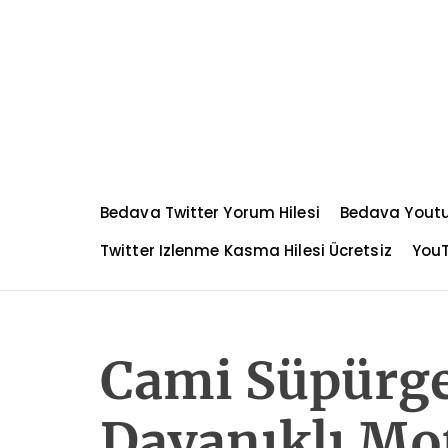
S
k
i
p
t
o
c
o
n
Bedava Twitter Yorum Hilesi
Bedava Yout
t
e
Twitter Izlenme Kasma Hilesi Ücretsiz
YouT
n
t
Cami Süpürge
Dayanıklı Mo