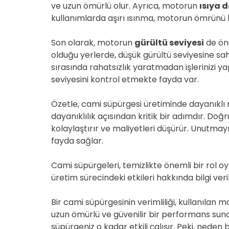
ve uzun ömürlü olur. Ayrıca, motorun
ısıya d
kullanımlarda aşırı ısınma, motorun ömrünü kı
Son olarak, motorun
gürültü seviyesi
de öne
olduğu yerlerde, düşük gürültü seviyesine sah
sırasında rahatsızlık yaratmadan işlerinizi ya
seviyesini kontrol etmekte fayda var.
Özetle, cami süpürgesi üretiminde dayanıkl
dayanıklılık açısından kritik bir adımdır. Doğ
kolaylaştırır ve maliyetleri düşürür. Unutmayı
fayda sağlar.
Cami süpürgeleri, temizlikte önemli bir rol o
üretim sürecindeki etkileri hakkında bilgi veri
Bir cami süpürgesinin verimliliği, kullanılan m
uzun ömürlü ve güvenilir bir performans suna
süpürgeniz o kadar etkili çalışır. Peki, neden