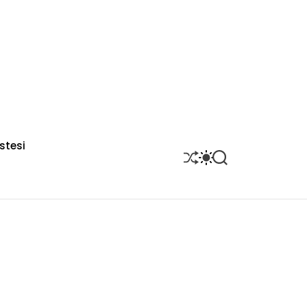
stesi
S
S
S
H
W
E
U
I
A
F
T
R
F
C
C
L
H
H
E
C
O
L
O
R
M
O