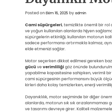
Posted on
by
Ekim 16, 2025
admin
Cami süpürgeleri
, temizlikte önemli bir rol
ve yoğun kullanılan alanlarda hijyen sağlamak
süpürgelerin etkinliği, kullanılan motorun ka
sadece performansı artırmakla kalmaz, aynı
elde etmenizi sağlar.
Motor seçerken dikkat edilmesi gereken bazı 
gücü
ve
verimliliği
göz önünde bulundurulmal
yapabilme kapasitesine sahipken, verimli bir mo
cami süpürgesinin performansını büyük ölçüde
kirleri daha kolay temizlerken, enerji verimlil
Dayanıklılık, motor seçiminde bir diğer öneml
alanlarda, motorun sık sık arızalanmaması g
ve tasarımı devreye girer. Kaliteli malzemele