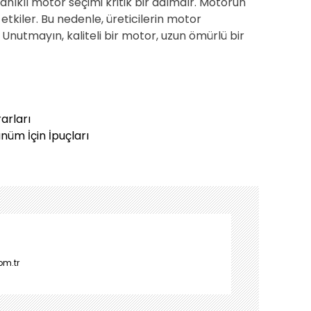
nıklı motor seçimi kritik bir adımdır. Motorun
tkiler. Bu nedenle, üreticilerin motor
Unutmayın, kaliteli bir motor, uzun ömürlü bir
arları
üm İçin İpuçları
om.tr