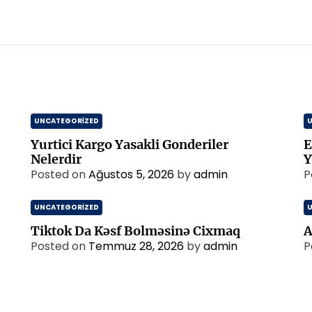
UNCATEGORIZED
Yurtici Kargo Yasakli Gonderiler
E
Nelerdir
Y
Posted on
Ağustos 5, 2026
by
admin
P
UNCATEGORIZED
Tiktok Da Kəsf Bolməsinə Cixmaq
A
Posted on
Temmuz 28, 2026
by
admin
P