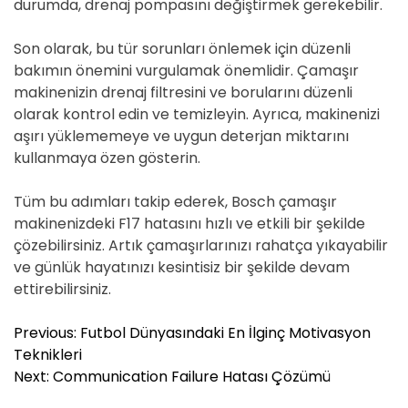
durumda, drenaj pompasını değiştirmek gerekebilir.
Son olarak, bu tür sorunları önlemek için düzenli
bakımın önemini vurgulamak önemlidir. Çamaşır
makinenizin drenaj filtresini ve borularını düzenli
olarak kontrol edin ve temizleyin. Ayrıca, makinenizi
aşırı yüklememeye ve uygun deterjan miktarını
kullanmaya özen gösterin.
Tüm bu adımları takip ederek, Bosch çamaşır
makinenizdeki F17 hatasını hızlı ve etkili bir şekilde
çözebilirsiniz. Artık çamaşırlarınızı rahatça yıkayabilir
ve günlük hayatınızı kesintisiz bir şekilde devam
ettirebilirsiniz.
Y
Previous:
Futbol Dünyasındaki En İlginç Motivasyon
a
Teknikleri
z
Next:
Communication Failure Hatası Çözümü
ı