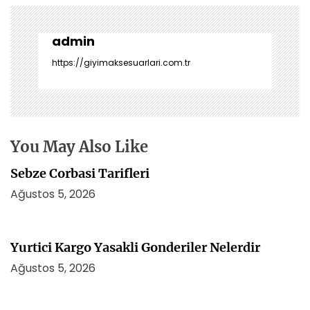
g
e
z
admin
i
https://giyimaksesuarlari.com.tr
n
m
e
s
i
You May Also Like
Sebze Corbasi Tarifleri
Ağustos 5, 2026
Yurtici Kargo Yasakli Gonderiler Nelerdir
Ağustos 5, 2026