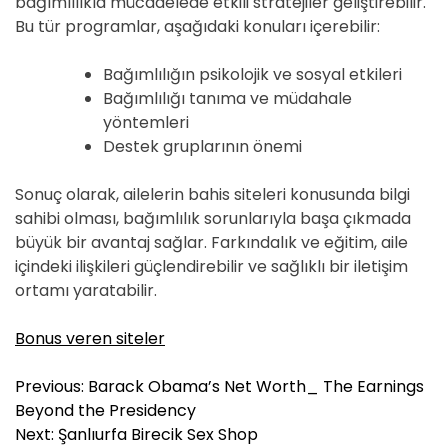
bağımlılıkla mücadelede etkili stratejiler geliştirebilir.
Bu tür programlar, aşağıdaki konuları içerebilir:
Bağımlılığın psikolojik ve sosyal etkileri
Bağımlılığı tanıma ve müdahale
yöntemleri
Destek gruplarının önemi
Sonuç olarak, ailelerin bahis siteleri konusunda bilgi
sahibi olması, bağımlılık sorunlarıyla başa çıkmada
büyük bir avantaj sağlar. Farkındalık ve eğitim, aile
içindeki ilişkileri güçlendirebilir ve sağlıklı bir iletişim
ortamı yaratabilir.
Bonus veren siteler
Y
Previous:
Barack Obama’s Net Worth_ The Earnings
a
Beyond the Presidency
z
Next:
Şanlıurfa Birecik Sex Shop