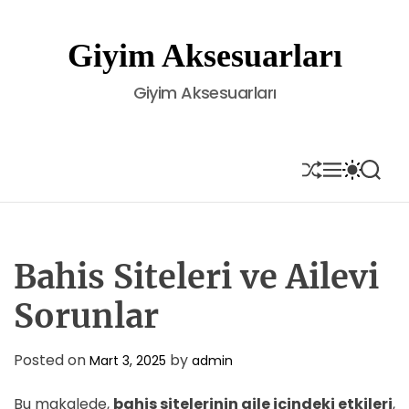
S
k
Giyim Aksesuarları
i
p
Giyim Aksesuarları
t
o
c
o
S
M
S
S
H
E
W
E
n
U
N
I
A
t
F
U
T
R
e
F
C
C
L
H
H
n
E
C
Bahis Siteleri ve Ailevi
t
O
L
Sorunlar
O
R
M
Posted on
by
Mart 3, 2025
admin
O
D
E
Bu makalede,
bahis sitelerinin aile içindeki etkileri
,