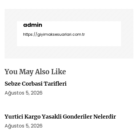
ı
g
e
z
admin
i
https://giyimaksesuarlari.com.tr
n
m
e
s
i
You May Also Like
Sebze Corbasi Tarifleri
Ağustos 5, 2026
Yurtici Kargo Yasakli Gonderiler Nelerdir
Ağustos 5, 2026