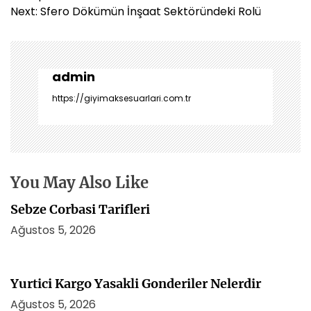
z
Next:
Sfero Dökümün İnşaat Sektöründeki Rolü
ı
g
e
z
admin
i
https://giyimaksesuarlari.com.tr
n
m
e
s
i
You May Also Like
Sebze Corbasi Tarifleri
Ağustos 5, 2026
Yurtici Kargo Yasakli Gonderiler Nelerdir
Ağustos 5, 2026