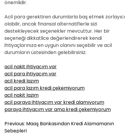
önemlidir.
Acil para gerektiren durumlarla baş etmek zorlayıcı
olabilir, ancak finansal alternatiflerle sizi
destekleyecek seçenekler mevcuttur. Her bir
seçeneği dikkatlice değerlendirerek kendi
ihtiyaçlarınıza en uygun olanını seçebilir ve acil
durumların üstesinden gelebilirsiniz.
acil nakit ihtiyacım var
acil para ihtiyacım var
acil kredi lazım
acil para lazım kredi çekemiyorum
acil nakit lazim
acil paraya ihtiyacım var kredi alamıyorum
paraya ihtiyacım var ama kredi çekemiyorum
Y
Previous:
Maaş Bankasından Kredi Alamamanın
a
Sebepleri